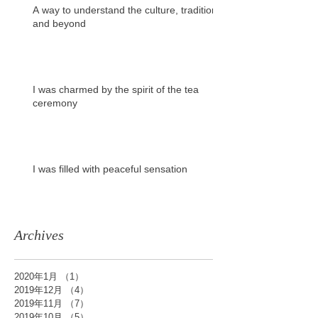
A way to understand the culture, tradition
and beyond
I was charmed by the spirit of the tea
ceremony
I was filled with peaceful sensation
Archives
2020年1月
（1）
1件の記事
2019年12月
（4）
4件の記事
2019年11月
（7）
7件の記事
2019年10月
（5）
5件の記事