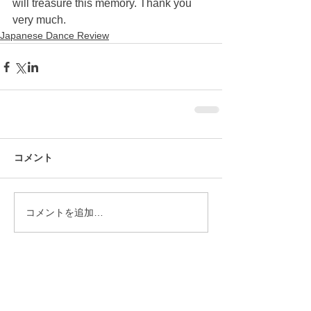
will treasure this memory. Thank you 
very much.
Japanese Dance Review
コメント
コメントを追加…