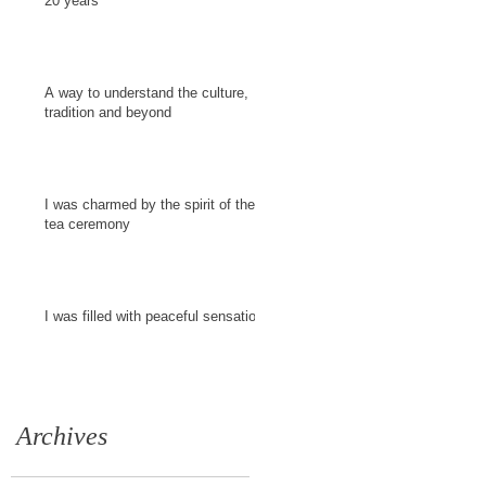
20 years
A way to understand the culture,
tradition and beyond
I was charmed by the spirit of the
tea ceremony
I was filled with peaceful sensation
Archives