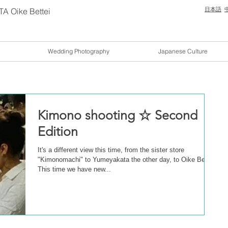
 Oike Bettei
日本語
Wedding Photography
Japanese Culture
Kimono shooting ☆ Second
Edition
It's a different view this time, from the sister store
"Kimonomachi" to Yumeyakata the other day, to Oike Bettei!
This time we have new...