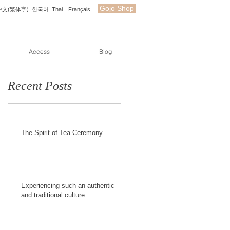
Gojo Shop
中文(繁体字)
한국어
Thai
Français
Access
Blog
Recent Posts
The Spirit of Tea Ceremony
Experiencing such an authentic
and traditional culture